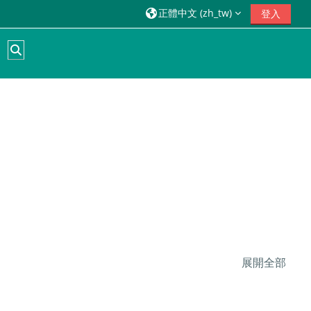
正體中文 ‎(zh_tw)‎
登入
切換搜尋輸入框
展開全部