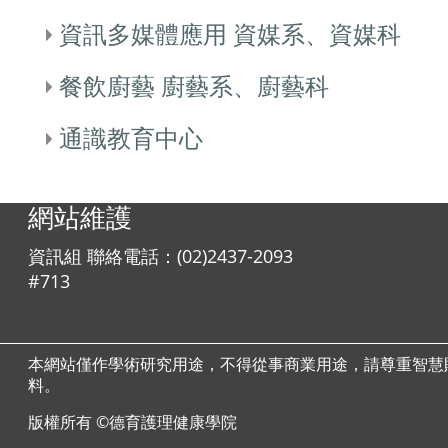
資訊多媒體應用 資媒系、資媒科
餐飲廚藝 廚藝系、廚藝科
通識教育中心
網站維護
資訊組 聯絡電話：(02)2437-2093
#713
本網站僅作學術研究用途，不得從事商業用途，請尊重智慧
料。
版權所有 ©德育護理健康學院