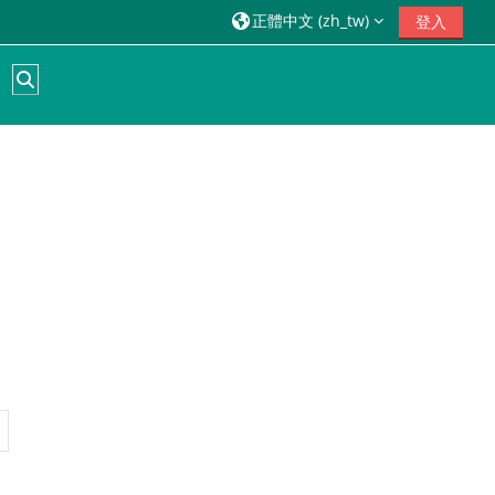
正體中文 ‎(zh_tw)‎
登入
切換搜尋輸入框
 頁
下一頁