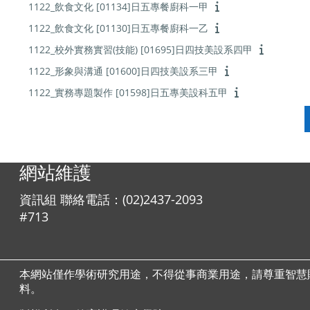
1122_飲食文化 [01134]日五專餐廚科一甲
1122_飲食文化 [01130]日五專餐廚科一乙
1122_校外實務實習(技能) [01695]日四技美設系四甲
1122_形象與溝通 [01600]日四技美設系三甲
1122_實務專題製作 [01598]日五專美設科五甲
網站維護
資訊組 聯絡電話：(02)2437-2093
#713
本網站僅作學術研究用途，不得從事商業用途，請尊重智慧
料。