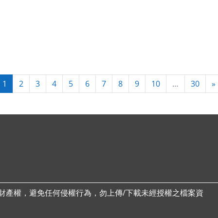
第 1 頁
第 2 頁
第 3 頁
第 4 頁
第 5 頁
第 6 頁
第 7 頁
第 8 頁
第 9 頁
第 10 頁
第 30
1
2
3
4
5
6
7
8
9
10
…
30
»
財產權，避免任何侵權行為，勿上傳/下載未經授權之檔案資