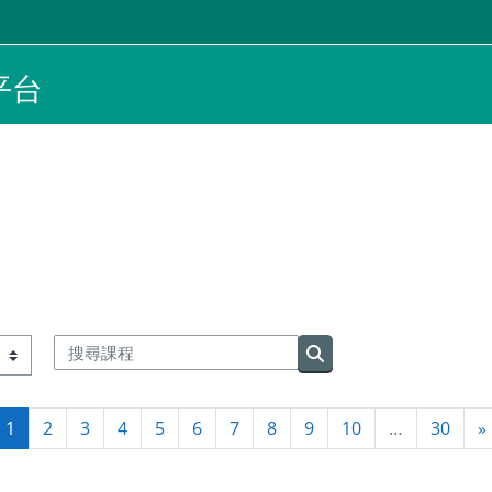
平台
搜尋課程
搜尋課程
第 1 頁
第 2 頁
第 3 頁
第 4 頁
第 5 頁
第 6 頁
第 7 頁
第 8 頁
第 9 頁
第 10 頁
第 30
1
2
3
4
5
6
7
8
9
10
…
30
»