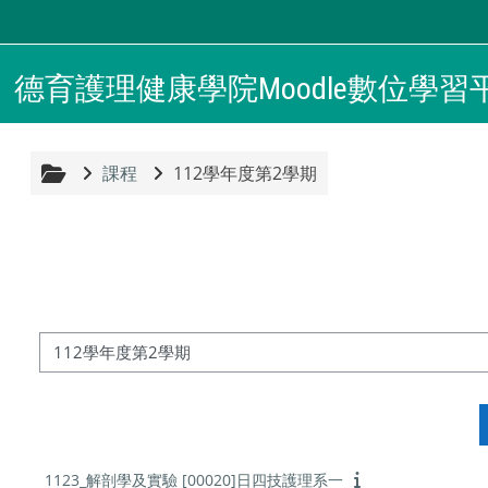
跳至主內容
德育護理健康學院Moodle數位學習
課程
112學年度第2學期
課程類別
1123_解剖學及實驗 [00020]日四技護理系一