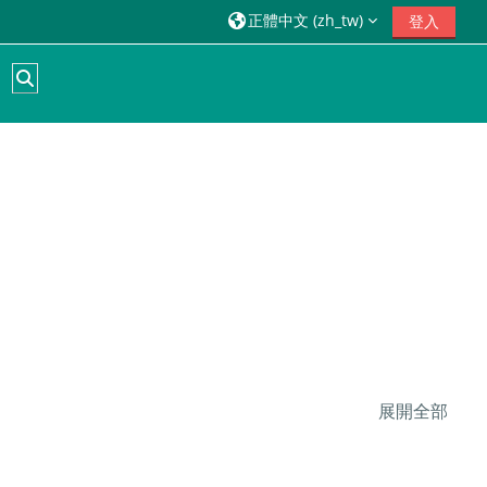
正體中文 ‎(zh_tw)‎
登入
切換搜尋輸入框
展開全部