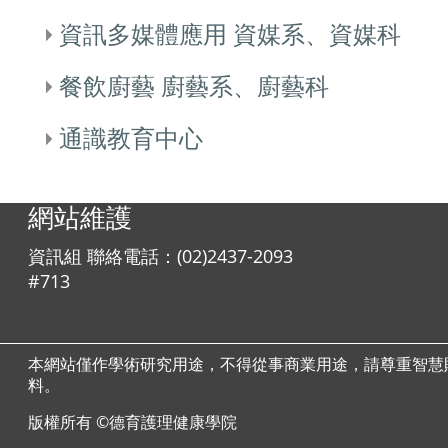
資訊多媒體應用 資媒系、資媒科
餐飲廚藝 廚藝系、廚藝科
通識教育中心
網站維護
資訊組 聯絡電話：(02)2437-2093
#713
本網站僅作學術研究用途，不得從事商業用途，請尊重智慧
料。
版權所有 ©德育護理健康學院